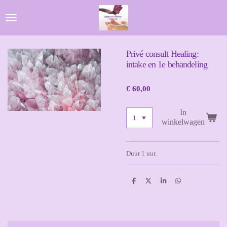
Ga
direct
naar
de
hoofdinhoud
Privé consult Healing:
intake en 1e behandeling
€ 60,00
In
winkelwagen
Duur 1 uur.
D
D
S
D
e
e
h
e
l
e
a
l
e
l
r
e
n
e
n