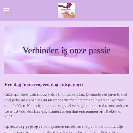
Ga
direct
naar
de
hoofdinhoud
Verbinden is onze passie
Een dag tuinieren, een dag ontspannen
Onze spirituele tuin is nog volop in ontwikkeling. De afgelopen jaren is er al
veel gebeurd en het begint nu steeds meer op het park te lijken dat we voor
ogen hebben. Natuurlijk moet er nog veel werk gebeuren, en daarom nodigen
we je uit voor een
Een dag tuinieren, een dag ontspannen
op 18 oktober
2025.
Op deze dag ga je op een ontspannen manier meehelpen in de tuin. Er zijn
allerlei werkzaamheden te doen, zoals onkruid wieden, schoffelen, licht