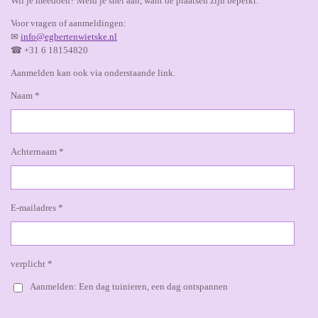
Wil je meedoen? Meld je snel aan, want de plaatsen zijn beperkt.
Voor vragen of aanmeldingen:
✉
info@egbertenwietske.nl
☎ +31 6 18154820
Aanmelden kan ook via onderstaande link.
Naam *
Achternaam *
E-mailadres *
verplicht *
Aanmelden: Een dag tuinieren, een dag ontspannen