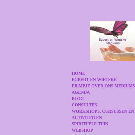
Ga
direct
naar
de
hoofdinhoud
HOME
EGBERT EN WIETSKE
FILMPJE OVER ONS MEDIUM
AGENDA
BLOG
CONSULTEN
WORKSHOPS, CURSUSSEN EN
ACTIVITEITEN
SPIRITUELE TUIN
WEBSHOP