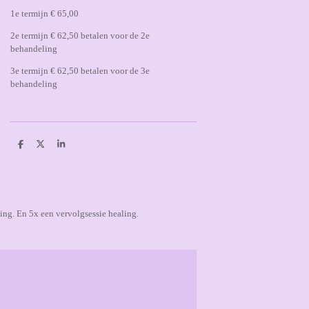
1e termijn € 65,00
2e termijn € 62,50 betalen voor de 2e
behandeling
3e termijn € 62,50 betalen voor de 3e
behandeling
D
D
S
e
e
h
l
e
a
e
l
r
n
e
ing. En 5x een vervolgsessie healing.