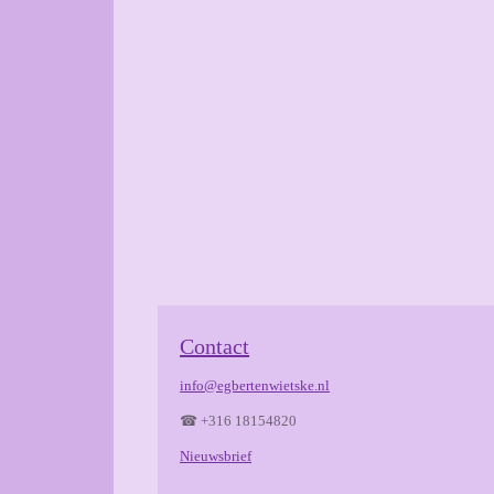
Contact
info@egbertenwietske.nl
☎ +316 18154820
Nieuwsbrief