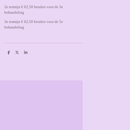
2e termijn € 62,50 betalen voor de 3e
behandeling
3e termijn € 62,50 betalen voor de 5e
behandeling
D
D
S
e
e
h
l
e
a
e
l
r
n
e