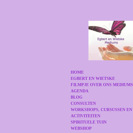
Ga
direct
naar
de
hoofdinhoud
HOME
EGBERT EN WIETSKE
FILMPJE OVER ONS MEDIUM
AGENDA
BLOG
CONSULTEN
WORKSHOPS, CURSUSSEN EN
ACTIVITEITEN
SPIRITUELE TUIN
WEBSHOP